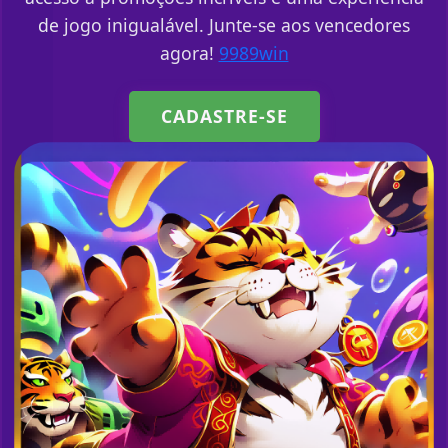
de jogo inigualável. Junte-se aos vencedores
agora!
9989win
CADASTRE-SE