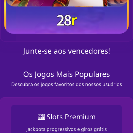
Junte-se aos vencedores!
Os Jogos Mais Populares
Descubra os jogos favoritos dos nossos usuários
🎰 Slots Premium
Jackpots progressivos e giros grátis