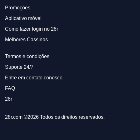
Promoções
Aplicativo móvel
Como fazer login no 28r
Melhores Cassinos
Termos e condições
Suporte 24/7
Entre em contato conosco
FAQ
28r
28r.com ©2026 Todos os direitos reservados.