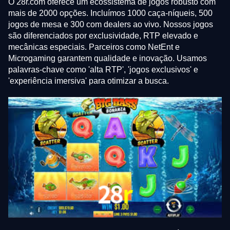
O 28r.com oferece um ecossistema de jogos robusto com
mais de 2000 opções. Incluímos 1000 caça-níqueis, 500
jogos de mesa e 300 com dealers ao vivo. Nossos jogos
são diferenciados por exclusividade, RTP elevado e
mecânicas especiais. Parceiros como NetEnt e
Microgaming garantem qualidade e inovação. Usamos
palavras-chave como 'alta RTP', 'jogos exclusivos' e
'experiência imersiva' para otimizar a busca.