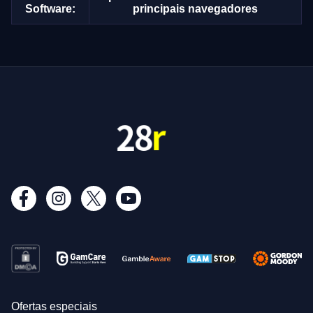
Software:
principais navegadores
Ofertas especiais