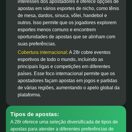
interesses dos apostadores e oferece opções de
apostas em vários esportes de nicho, como tênis
de mesa, dardos, sinuca, vôlei, handebol e
outros. Isso permite que os jogadores explorem
esportes menos comuns e encontrem
oportunidades de apostas que se alinham com
suas preferências.
Cobertura internacional:
A 28r cobre eventos
esportivos de todo o mundo, incluindo as
principais ligas e competições em diferentes
países. Esse foco internacional permite que os
apostadores façam apostas em jogos e partidas
de várias regiões, aumentando o apelo global da
plataforma.
Tipos de apostas:
A 28r oferece uma seleção diversificada de tipos de
apostas para atender a diferentes preferências de