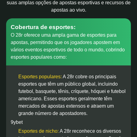
suas amplas opções de apostas esportivas e recursos de
apostas ao vivo.
Cobertura de esportes:
O 28r oferece uma ampla gama de esportes para
apostas, permitindo que os jogadores apostem em
vários eventos esportivos de todo o mundo, cobrindo
esportes populares como:
Esportes populares:
A 28r cobre os principais
esportes que têm um público global, incluindo
futebol, basquete, tênis, críquete, hóquei e futebol
americano. Esses esportes geralmente têm
mercados de apostas extensos e atraem um
grande número de apostadores.
9ybet
Esportes de nicho:
A 28r reconhece os diversos