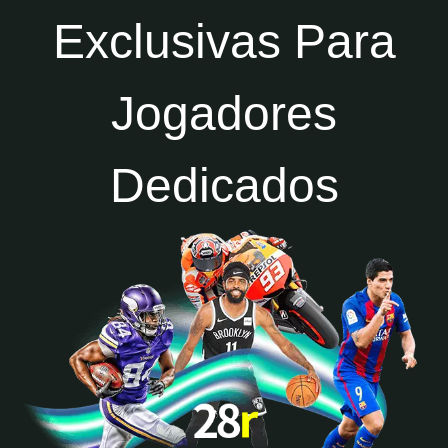
Exclusivas Para
Jogadores
Dedicados