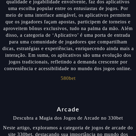
qualidade e jogabilidade envolvente, faz dos aplicativos
uma escolha popular entre os entusiastas de jogos. Por
meio de uma interface amigável, os aplicativos permitem
que os jogadores façam apostas, participem de torneios e
aproveitem bônus exclusivos, tudo na palma da mão. Além
disso, a categoria de ‘Aplicativo’ é uma porta de entrada
para uma comunidade de jogadores que compartilham
dicas, estratégias e experiências, enriquecendo ainda mais a
interação. Em suma, os aplicativos são uma evolução dos
jogos tradicionais, refletindo a demanda crescente por
conveniência e acessibilidade no mundo dos jogos online.
580bet
Arcade
Descubra a Magia dos Jogos de Arcade no 330bet
Neste artigo, exploramos a categoria de jogos de arcade do
site 330bet, destacando sua importância no mundo dos