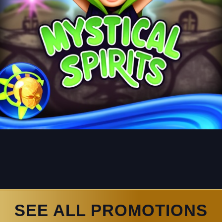
SEE ALL PROMOTIONS