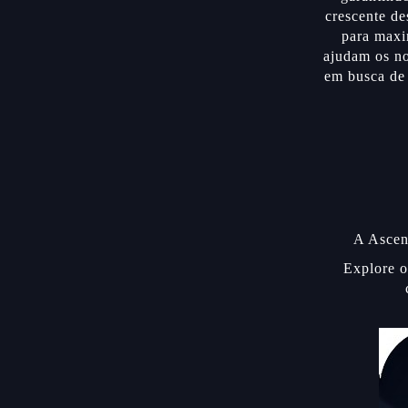
crescente de
para maxim
ajudam os no
em busca de 
A Ascen
Explore o