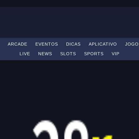
ARCADE
EVENTOS
DICAS
APLICATIVO
JOGO
LIVE
NEWS
SLOTS
SPORTS
VIP