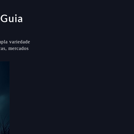
 Guia
mpla variedade
cas, mercados