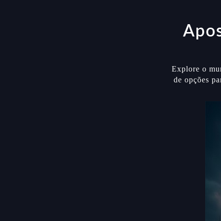
Apos
Explore o mun
de opções pa