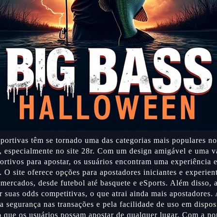
sportivas têm se tornado uma das categorias mais populares no
e, especialmente no site 28r. Com um design amigável e uma v
ortivos para apostar, os usuários encontram uma experiência 
 O site oferece opções para apostadores iniciantes e experie
mercados, desde futebol até basquete e eSports. Além disso, 
 suas odds competitivas, o que atrai ainda mais apostadores
la segurança nas transações e pela facilidade de uso em dispos
o que os usuários possam apostar de qualquer lugar. Com a po