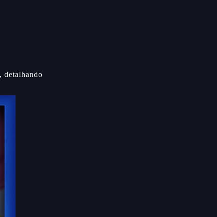
r, detalhando