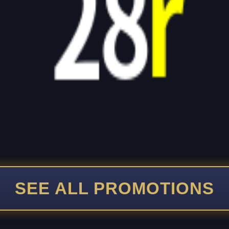
SEE ALL PROMOTIONS