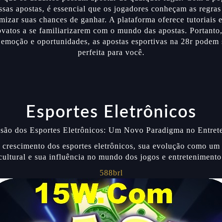
ssas apostas, é essencial que os jogadores conheçam as regras 
izar suas chances de ganhar. A plataforma oferece tutoriais 
vatos a se familiarizarem com o mundo das apostas. Portanto,
emoção e oportunidades, as apostas esportivas na 28r podem 
perfeita para você.
Esportes Eletrônicos
são dos Esportes Eletrônicos: Um Novo Paradigma no Entret
 crescimento dos esportes eletrônicos, sua evolução como u
cultural e sua influência no mundo dos jogos e entretenimento
588brl