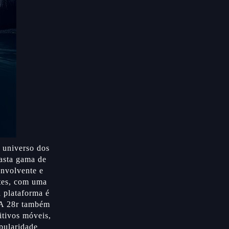
 universo dos
asta gama de
envolvente e
ntes, com uma
a plataforma é
. A 28r também
itivos móveis,
pularidade