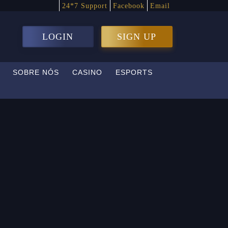
24*7 Support
Facebook
Email
LOGIN
SIGN UP
SOBRE NÓS
CASINO
ESPORTS