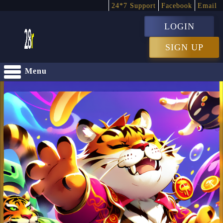
24*7 Support
Facebook
Email
LOGIN
SIGN UP
Menu