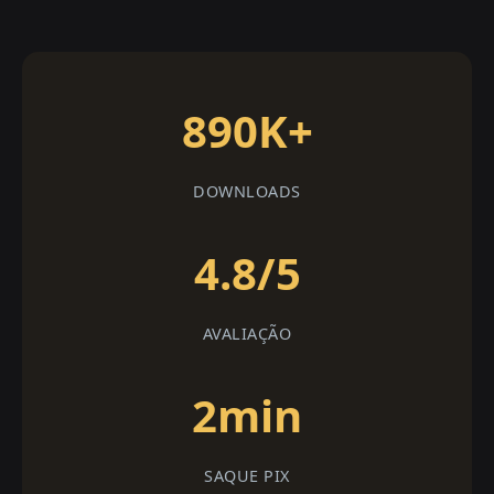
890K+
DOWNLOADS
4.8/5
AVALIAÇÃO
2min
SAQUE PIX