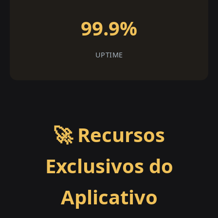
99.9%
UPTIME
🚀 Recursos
Exclusivos do
Aplicativo