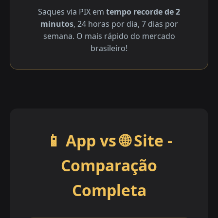
Saques via PIX em
tempo recorde de 2
minutos
, 24 horas por dia, 7 dias por
semana. O mais rápido do mercado
brasileiro!
📱 App vs 🌐 Site -
Comparação
Completa