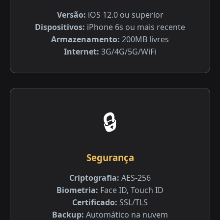
Versão:
iOS 12.0 ou superior
Dispositivos:
iPhone 6s ou mais recente
Armazenamento:
200MB livres
Internet:
3G/4G/5G/WiFi
🔒
Segurança
Criptografia:
AES-256
Biometria:
Face ID, Touch ID
Certificado:
SSL/TLS
Backup:
Automático na nuvem