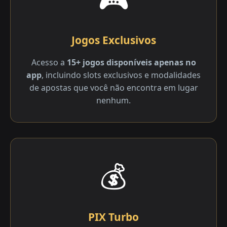
Jogos Exclusivos
Acesso a
15+ jogos disponíveis apenas no
app
, incluindo slots exclusivos e modalidades
de apostas que você não encontra em lugar
nenhum.
💰
PIX Turbo