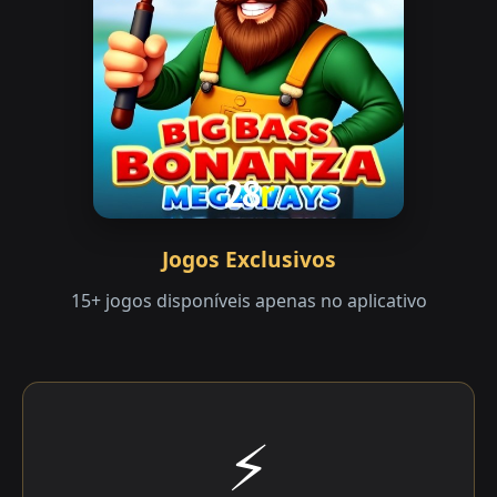
Jogos Exclusivos
15+ jogos disponíveis apenas no aplicativo
⚡