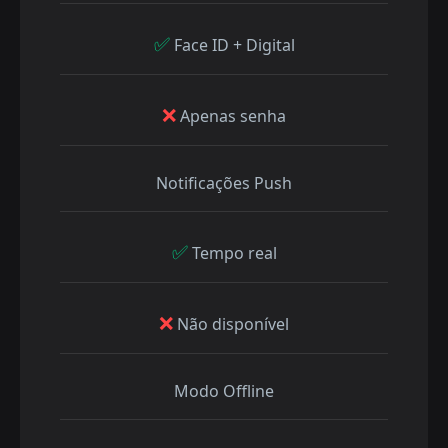
✅
Face ID + Digital
❌
Apenas senha
Notificações Push
✅
Tempo real
❌
Não disponível
Modo Offline