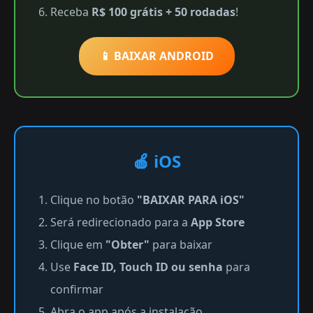
Receba
R$ 100 grátis + 50 rodadas
!
📱 BAIXAR ANDROID
🍎 iOS
Clique no botão
"BAIXAR PARA iOS"
Será redirecionado para a
App Store
Clique em
"Obter"
para baixar
Use
Face ID, Touch ID ou senha
para
confirmar
Abra o app após a instalação