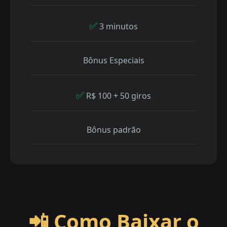
✅
3 minutos
Bônus Especiais
✅
R$ 100 + 50 giros
Bônus padrão
📲 Como Baixar o