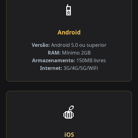
📱
Android
Versão:
Android 5.0 ou superior
RAM:
Mínimo 2GB
Armazenamento:
150MB livres
Internet:
3G/4G/5G/WiFi
🍎
iOS