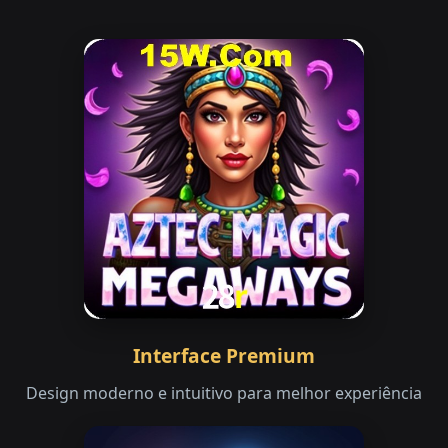
Interface Premium
Design moderno e intuitivo para melhor experiência