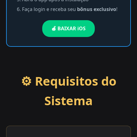
Faça login e receba seu
bônus exclusivo
!
🍎 BAIXAR iOS
⚙️ Requisitos do
Sistema