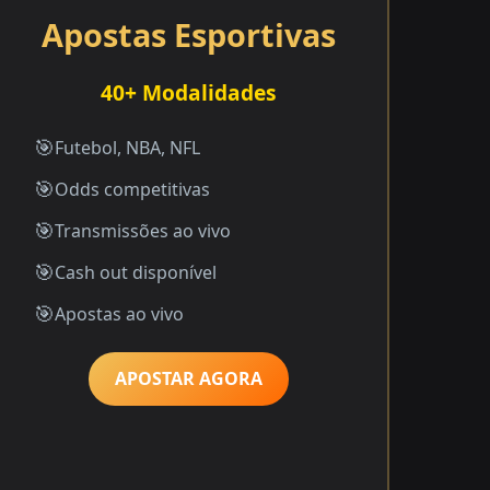
Apostas Esportivas
40+ Modalidades
Futebol, NBA, NFL
Odds competitivas
Transmissões ao vivo
Cash out disponível
Apostas ao vivo
APOSTAR AGORA