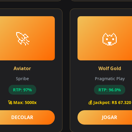
🚀
🐺
Aviator
Wolf Gold
Spribe
Pragmatic Play
RTP: 97%
RTP: 96.0%
🚀 Max: 5000x
💰 Jackpot: R$ 67.320
DECOLAR
JOGAR