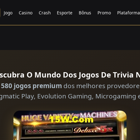
Jogo
Casino
Crash
Esporte
Bônus
Promo
Plataforma
scubra O Mundo Dos Jogos De Trivia 
 580 jogos premium
dos melhores provedore
gmatic Play, Evolution Gaming, Microgaming 