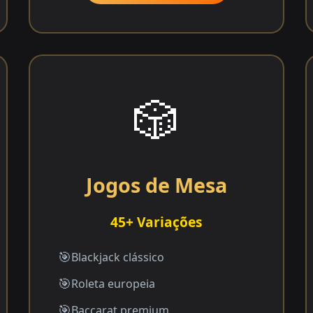
🎲
Jogos de Mesa
45+ Variações
Blackjack clássico
Roleta europeia
Baccarat premium