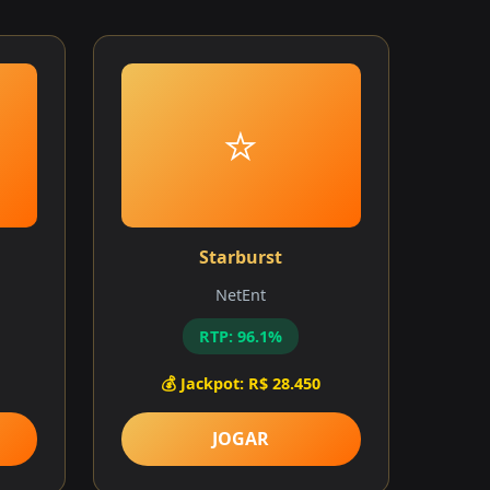
⭐
Starburst
NetEnt
RTP: 96.1%
💰 Jackpot: R$ 28.450
JOGAR