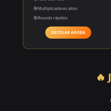
Multiplicadores altos
Rounds rápidos
DECOLAR AGORA
🔥 