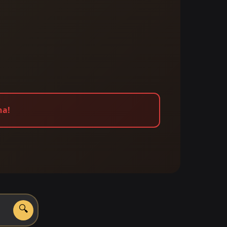
na!
🔍