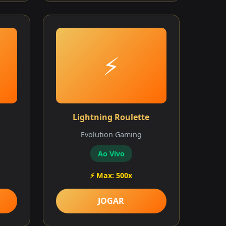
⚡
Lightning Roulette
Evolution Gaming
Ao Vivo
⚡ Max: 500x
JOGAR