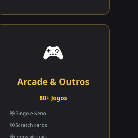
🎮
Arcade & Outros
80+ Jogos
Bingo e Keno
Scratch cards
Jogos virtuais