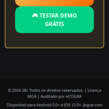
🎮 TESTAR DEMO
GRÁTIS
© 2026 28r. Todos os direitos reservados. | Licença
MGA | Auditado por eCOGRA
Disponível para Android 5.0+ e iOS 12.0+. Jogue com