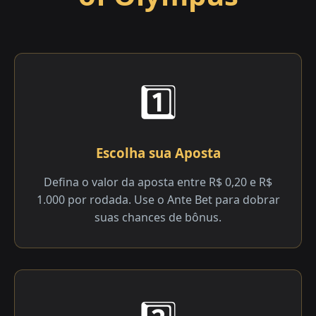
1️⃣
Escolha sua Aposta
Defina o valor da aposta entre R$ 0,20 e R$
1.000 por rodada. Use o Ante Bet para dobrar
suas chances de bônus.