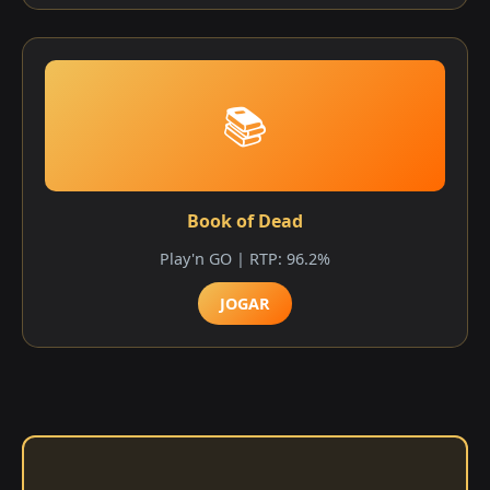
📚
Book of Dead
Play'n GO | RTP: 96.2%
JOGAR