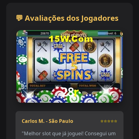
💬 Avaliações dos Jogadores
Carlos M. - São Paulo
⭐⭐⭐⭐⭐
"Melhor slot que já joguei! Consegui um