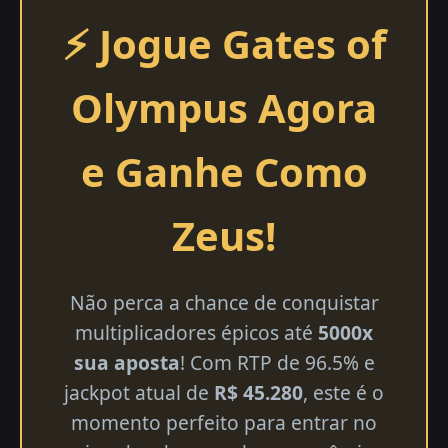
⚡ Jogue Gates of
Olympus Agora
e Ganhe Como
Zeus!
Não perca a chance de conquistar
multiplicadores épicos até
5000x
sua aposta
! Com RTP de 96.5% e
jackpot atual de
R$ 45.280
, este é o
momento perfeito para entrar no