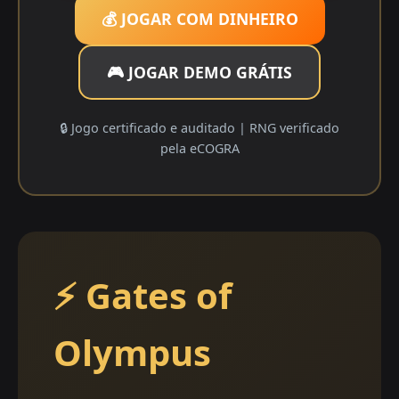
💰 JOGAR COM DINHEIRO
🎮 JOGAR DEMO GRÁTIS
🔒 Jogo certificado e auditado | RNG verificado
pela eCOGRA
⚡ Gates of
Olympus